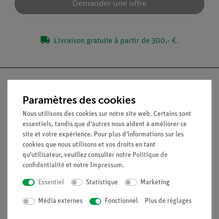
Demander une offre
Livraison gratuite à partir de 300,- €.
Paramètres des cookies
Nach oben
Nous utilisons des cookies sur notre site web. Certains sont
essentiels, tandis que d'autres nous aident à améliorer ce
site et votre expérience. Pour plus d'informations sur les
Légal
cookies que nous utilisons et vos droits en tant
qu'utilisateur, veuillez consulter notre
Politique de
confidentialité
et notre
Impressum
.
Contact
Essentiel
Statistique
Marketing
Conditions générales de vente
Déclaration de confidentialité
Média externes
Fonctionnel
Plus de réglages
Mentions légales