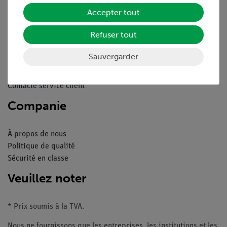
Service
Accepter tout
Refuser tout
Aperçu du service
Téléchargements
Sauvergarder
Catalogue
Webinaires et vidéos
Contacte service client
Companie
À propos de nous
Politique de qualité
Sécurité en classe
Veuillez noter
* Prix soumis à la TVA.
Nous ne fournissons que les entreprises, les institutions et les