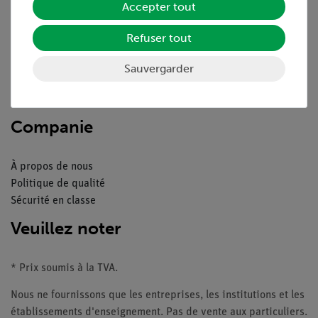
Accepter tout
Aperçu du service
Refuser tout
Téléchargements
Catalogue
Sauvergarder
Webinaires et vidéos
Contacte service client
Companie
À propos de nous
Politique de qualité
Sécurité en classe
Veuillez noter
* Prix soumis à la TVA.
Nous ne fournissons que les entreprises, les institutions et les
établissements d'enseignement. Pas de vente aux particuliers.