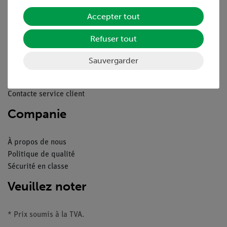
Service
Accepter tout
Refuser tout
Aperçu du service
Téléchargements
Sauvergarder
Catalogue
Webinaires et vidéos
Contacte service client
Companie
À propos de nous
Politique de qualité
Sécurité en classe
Veuillez noter
* Prix soumis à la TVA.