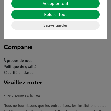
Accepter tout
Aperçu du service
Refuser tout
Téléchargements
Sauvergarder
Catalogue
Webinaires et vidéos
Contacte service client
Companie
À propos de nous
Politique de qualité
Sécurité en classe
Veuillez noter
* Prix soumis à la TVA.
Nous ne fournissons que les entreprises, les institutions et les