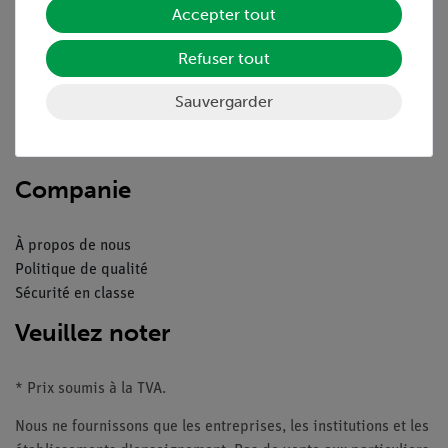
Accepter tout
Aperçu du service
Refuser tout
Téléchargements
Sauvergarder
Catalogue
Webinaires et vidéos
Contacte service client
Companie
À propos de nous
Politique de qualité
Sécurité en classe
Veuillez noter
* Prix soumis à la TVA.
Nous ne fournissons que les entreprises, les institutions et les