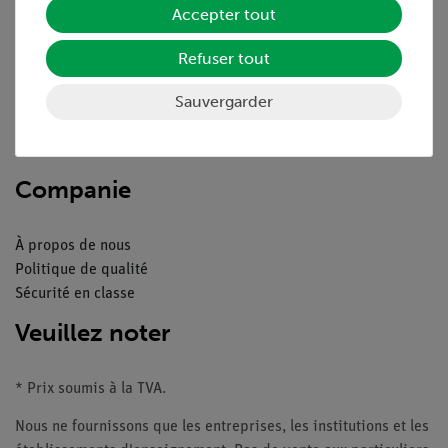
Accepter tout
Aperçu du service
Refuser tout
Téléchargements
Sauvergarder
Catalogue
Webinaires et vidéos
Contacte service client
Companie
À propos de nous
Politique de qualité
Sécurité en classe
Veuillez noter
* Prix soumis à la TVA.
Nous ne fournissons que les entreprises, les institutions et les