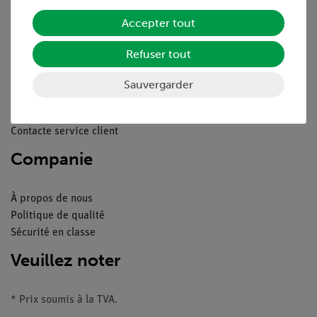
Service
Accepter tout
Refuser tout
Aperçu du service
Téléchargements
Sauvergarder
Catalogue
Webinaires et vidéos
Contacte service client
Companie
À propos de nous
Politique de qualité
Sécurité en classe
Veuillez noter
* Prix soumis à la TVA.