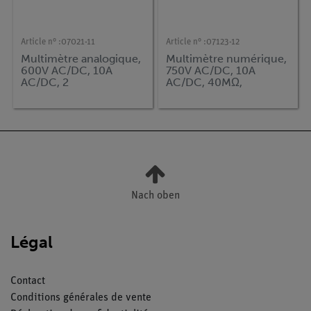
Article n° :
07021-11
Article n° :
07123-12
Multimètre analogique,
Multimètre numérique,
600V AC/DC, 10A
750V AC/DC, 10A
AC/DC, 2
AC/DC, 40MΩ,
MΩprotection contre
100mF30 MHz,
les surcharges
-20...1000°C, gamme
automatique
Nach oben
Légal
Contact
Conditions générales de vente