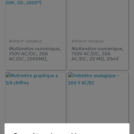
Article n° :
07029-12
Article n° :
07125-12
Multimètre numérique,
Multimètre numérique,
750V AC/DC, 20A
750V AC/DC, 20A
AC/DC, 2000MΩ,
AC/DC, 20 MΩ, 20mF
200µF10 MHz, 20H,
-20...1000°C