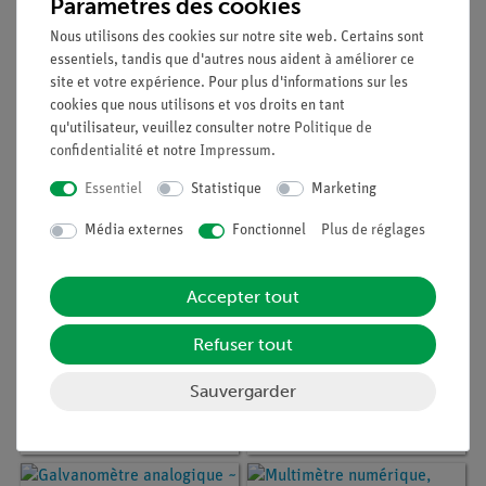
Paramètres des cookies
Article n° :
EAK-P-3440
Article n° :
EAK-P-3202
Multimètre graphique 4
Voltmètre analogique ~
Nous utilisons des cookies sur notre site web. Certains sont
5/6 chiffres
500 V AC/DC
essentiels, tandis que d'autres nous aident à améliorer ce
site et votre expérience. Pour plus d'informations sur les
cookies que nous utilisons et vos droits en tant
qu'utilisateur, veuillez consulter notre
Politique de
confidentialité
et notre
Impressum
.
Essentiel
Statistique
Marketing
Média externes
Fonctionnel
Plus de réglages
Accepter tout
Refuser tout
Article n° :
EAK-P-3445
Article n° :
EAK-P-2025
Multimètre numérique,
Multimètre numérique
Sauvergarder
6.000 compteurs, 1000
2025A USB, 600V
V AC/DC,
AC/DC, 10A AC/DC,
TrueRMSBluetooth,
TRMS
IP67 avec boutons
éclairés