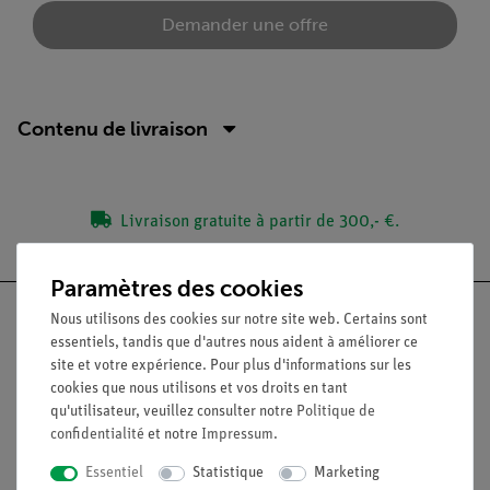
Demander une offre
Contenu de livraison
Livraison gratuite à partir de 300,- €.
Paramètres des cookies
Nous utilisons des cookies sur notre site web. Certains sont
essentiels, tandis que d'autres nous aident à améliorer ce
site et votre expérience. Pour plus d'informations sur les
Nach oben
cookies que nous utilisons et vos droits en tant
qu'utilisateur, veuillez consulter notre
Politique de
confidentialité
et notre
Impressum
.
Légal
Essentiel
Statistique
Marketing