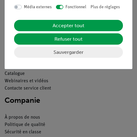
Média externes
Fonctionnel
Plus de réglages
Contact
Conditions générales de vente
Déclaration de confidentialité
Accepter tout
Mentions légales
Refuser tout
Service
Sauvergarder
Aperçu du service
Téléchargements
Catalogue
Webinaires et vidéos
Contacte service client
Companie
À propos de nous
Politique de qualité
Sécurité en classe