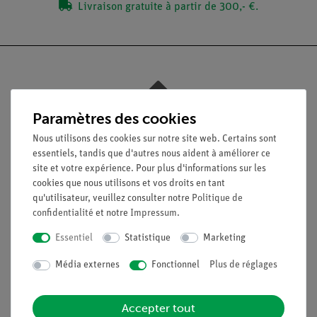
Livraison gratuite à partir de 300,- €.
Nach oben
Paramètres des cookies
Nous utilisons des cookies sur notre site web. Certains sont
essentiels, tandis que d'autres nous aident à améliorer ce
Légal
site et votre expérience. Pour plus d'informations sur les
cookies que nous utilisons et vos droits en tant
qu'utilisateur, veuillez consulter notre
Politique de
Contact
confidentialité
et notre
Impressum
.
Conditions générales de vente
Déclaration de confidentialité
Essentiel
Statistique
Marketing
Mentions légales
Média externes
Fonctionnel
Plus de réglages
Service
Accepter tout