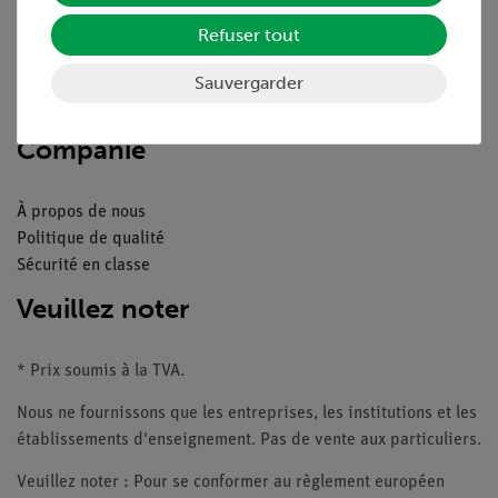
Aperçu du service
Téléchargements
Refuser tout
Catalogue
Webinaires et vidéos
Sauvergarder
Contacte service client
Companie
À propos de nous
Politique de qualité
Sécurité en classe
Veuillez noter
* Prix soumis à la TVA.
Nous ne fournissons que les entreprises, les institutions et les
établissements d'enseignement. Pas de vente aux particuliers.
Veuillez noter : Pour se conformer au règlement européen