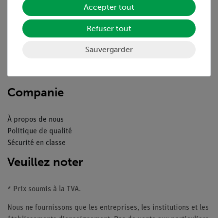
Accepter tout
Aperçu du service
Refuser tout
Téléchargements
Sauvergarder
Catalogue
Webinaires et vidéos
Contacte service client
Companie
À propos de nous
Politique de qualité
Sécurité en classe
Veuillez noter
* Prix soumis à la TVA.
Nous ne fournissons que les entreprises, les institutions et les