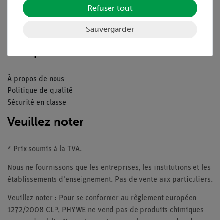
Refuser tout
Catalogue
Webinaires et vidéos
Sauvergarder
Contacte service client
Companie
À propos de nous
Politique de qualité
Sécurité en classe
Veuillez noter
* Prix soumis à la TVA.
Nous ne fournissons que les entreprises, les institutions et les
établissements d'enseignement. Pas de vente aux particuliers.
Veuillez noter : Pour se conformer au règlement européen
1272/2008 CLP, PHYWE ne vend pas de produits chimiques