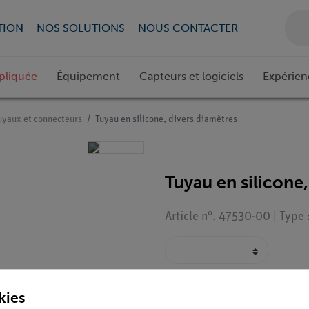
TION
NOS SOLUTIONS
NOUS CONTACTER
pliquée
Équipement
Capteurs et logiciels
Expérien
uyaux et connecteurs
Tuyau en silicone, divers diamètres
Tuyau en silicone
Article n°. 47530-00 | Type
kies