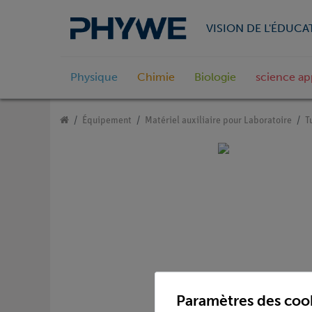
VISION DE L'ÉDUCA
Physique
Chimie
Biologie
science ap
Équipement
Matériel auxiliaire pour Laboratoire
T
Paramètres des coo