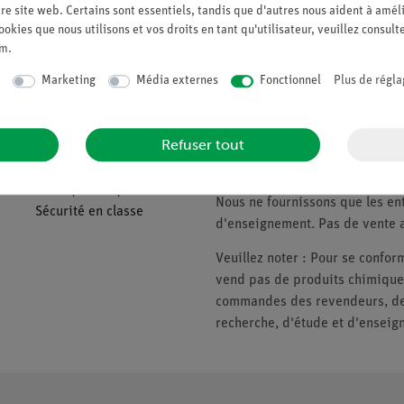
Demander une off
re site web. Certains sont essentiels, tandis que d'autres nous aident à améli
ookies que nous utilisons et vos droits en tant qu'utilisateur, veuillez consult
um
.
Marketing
Média externes
Fonctionnel
Plus de régla
Companie
Veuillez noter
Refuser tout
À propos de nous
* Prix soumis à la TVA.
Politique de qualité
Nous ne fournissons que les ent
Sécurité en classe
d'enseignement. Pas de vente a
Veuillez noter : Pour se conf
vend pas de produits chimiques
commandes des revendeurs, des 
recherche, d'étude et d'enseig