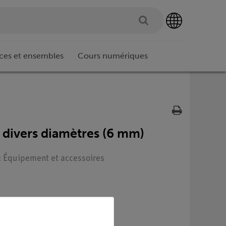
ces et ensembles
Cours numériques
, divers diamètres (6 mm)
 : Équipement et accessoires