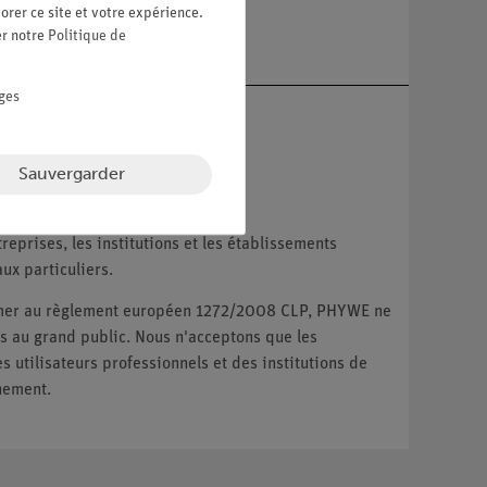
re
orer ce site et votre expérience.
er notre
Politique de
ges
Sauvergarder
reprises, les institutions et les établissements
ux particuliers.
ormer au règlement européen 1272/2008 CLP, PHYWE ne
 au grand public. Nous n'acceptons que les
utilisateurs professionnels et des institutions de
nement.