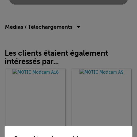
Médias / Téléchargements
Les clients étaient également
intéressés par...
Article n° :
63316-20
Article n° :
63305-20