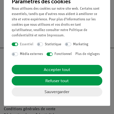
Paramètres des cookies
MOTIC Moticam A16
MOTIC Moticam A5
Nous utilisons des cookies sur notre site web. Certains sont
essentiels, tandis que d'autres nous aident à améliorer ce
site et votre expérience. Pour plus d'informations sur les
cookies que nous utilisons et vos droits en tant
qu'utilisateur, veuillez consulter notre
Politique de
Livraison gratuite à partir de 300,- €.
confidentialité
et notre
Impressum
.
Essentiel
Statistique
Marketing
Média externes
Fonctionnel
Plus de réglages
Accepter tout
Nach oben
Refuser tout
Légal
Sauvergarder
Contact
Conditions générales de vente