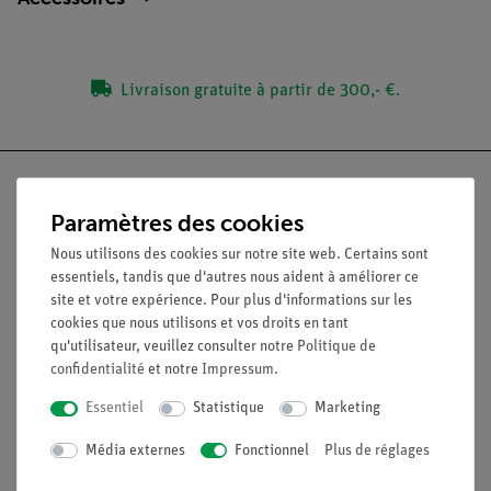
Livraison gratuite à partir de 300,- €.
Paramètres des cookies
Nach oben
Nous utilisons des cookies sur notre site web. Certains sont
essentiels, tandis que d'autres nous aident à améliorer ce
site et votre expérience. Pour plus d'informations sur les
Légal
cookies que nous utilisons et vos droits en tant
qu'utilisateur, veuillez consulter notre
Politique de
confidentialité
et notre
Impressum
.
Contact
Essentiel
Statistique
Marketing
Conditions générales de vente
Déclaration de confidentialité
Média externes
Fonctionnel
Plus de réglages
Mentions légales