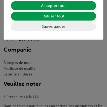
Service
Accepter tout
Refuser tout
Aperçu du service
Téléchargements
Sauvergarder
Catalogue
Webinaires et vidéos
Contacte service client
Companie
À propos de nous
Politique de qualité
Sécurité en classe
Veuillez noter
* Prix soumis à la TVA.
Nous ne fournissons que les entreprises, les institutions et les