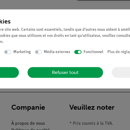
kies
re site web. Certains sont essentiels, tandis que d'autres nous aident à améli
ookies que nous utilisons et vos droits en tant qu'utilisateur, veuillez consult
um
.
Marketing
Média externes
Fonctionnel
Plus de régla
 un prix que vous allez adorer. La paroi avant du cœur est détachab
ille réelle, avec des détails anatomiques exquis. Le système de con
Refuser tout
Companie
Veuillez noter
À propos de nous
* Prix soumis à la TVA.