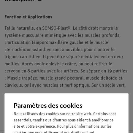
Fonction et Applications
Taille naturelle, en SOMSO-Plast®. Le côté droit montre le
système musculaire mimétique avec les muscles profonds.
L'articulation temporomaxillaire gauche et le muscle
sternocléidomastoïdien sont amovibles pour montrer le
trigone carotidien. Il peut être séparé médialement en deux
moitiés. Après avoir enlevé le crâne, on peut retirer le
cerveau en 8 parties avec les artères. Se sépare en 19 parties
: Muscle trapèze, muscle grand pectoral, muscle deltoïde et
clavicule, œil avec muscles et nerf optique. Sur un socle vert.
Paramètres des cookies
Nous utilisons des cookies sur notre site web. Certains sont
Livraison gratuite à partir de 300,- €.
essentiels, tandis que d'autres nous aident à améliorer ce
site et votre expérience. Pour plus d'informations sur les
cookies que nous utilisons et vos droits en tant