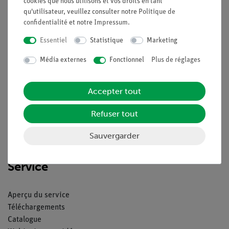
cookies que nous utilisons et vos droits en tant
qu'utilisateur, veuillez consulter notre
Politique de
confidentialité
et notre
Impressum
.
Essentiel
Statistique
Marketing
Nach oben
Média externes
Fonctionnel
Plus de réglages
Légal
Accepter tout
Contact
Refuser tout
Conditions générales de vente
Déclaration de confidentialité
Sauvergarder
Mentions légales
Service
Aperçu du service
Téléchargements
Catalogue