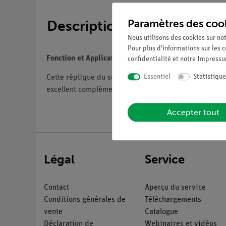
Paramètres des coo
Description
Nous utilisons des cookies sur not
Pour plus d'informations sur les c
Fonction et Applications
confidentialité
et notre
Impress
Essentiel
Statistique
Cette réplique du squelette du bassin masculin compr
excellent complément pour toute classe d'anatomie ou
Accepter tout
Légal
Service
Contact
Aperçu du service
Conditions générales de
Téléchargements
vente
Catalogue
Déclaration de
Webinaires et vidéos