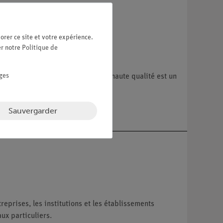
orer ce site et votre expérience.
er notre
Politique de
ges
mbaires. Ce modèle anatomique de haute qualité est un
que détaillée du bassin masculin
Sauvergarder
reprises, les institutions et les établissements
ux particuliers.