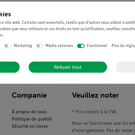
kies
re site web. Certains sont essentiels, tandis que d'autres nous aident à améli
ookies que nous utilisons et vos droits en tant qu'utilisateur, veuillez consult
um
.
Marketing
Média externes
Fonctionnel
Plus de régla
end l'os de la hanche, le sacrum avec le coccyx et 2 vertèbres lo
 tout cabinet médical. Ce squelette est idéal pour l'étude anatomi
Refuser tout
Companie
Veuillez noter
À propos de nous
* Prix soumis à la TVA.
Politique de qualité
Nous ne fournissons que les ent
Sécurité en classe
d'enseignement. Pas de vente a