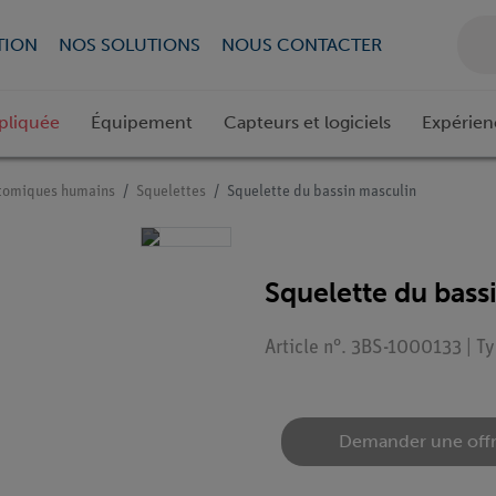
TION
NOS SOLUTIONS
NOUS CONTACTER
pliquée
Équipement
Capteurs et logiciels
Expérien
tomiques humains
Squelettes
Squelette du bassin masculin
Squelette du bass
Article n°. 3BS-1000133 | T
Demander une off