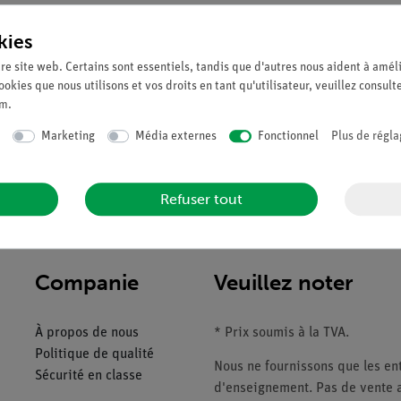
kies
re site web. Certains sont essentiels, tandis que d'autres nous aident à améli
ookies que nous utilisons et vos droits en tant qu'utilisateur, veuillez consult
um
.
Marketing
Média externes
Fonctionnel
Plus de régla
é avec un élastique pour un effet de souplesse. Le squelette du pie
s réaliste du pied humain. Veuillez noter que vous recevrez par dé
Refuser tout
Companie
Veuillez noter
À propos de nous
* Prix soumis à la TVA.
Politique de qualité
Nous ne fournissons que les ent
Sécurité en classe
d'enseignement. Pas de vente a