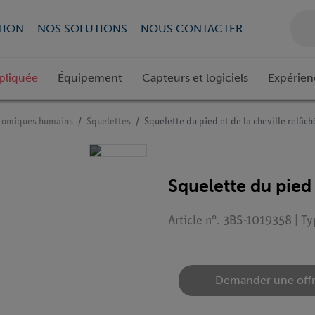
TION
NOS SOLUTIONS
NOUS CONTACTER
pliquée
Équipement
Capteurs et logiciels
Expérien
tomiques humains
Squelettes
Squelette du pied et de la cheville relâch
Squelette du pied 
Article n°. 3BS-1019358 | T
Demander une off