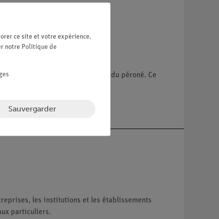
orer ce site et votre expérience.
er notre
Politique de
ges
d comprend des parties du tibia et du péroné. Ce
faut une version gauche ou droite
Sauvergarder
reprises, les institutions et les établissements
ux particuliers.