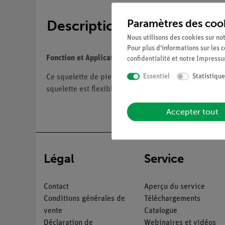
Paramètres des coo
Description
Nous utilisons des cookies sur not
Pour plus d'informations sur les c
Fonction et Applications
confidentialité
et notre
Impress
Essentiel
Statistique
Ce squelette de pied et de cheville en vrac est mont
squelette est flexible pour un modèle anatomique plu
Accepter tout
Légal
Service
Contact
Aperçu du service
Conditions générales de
Téléchargements
vente
Catalogue
Déclaration de
Webinaires et vidéos