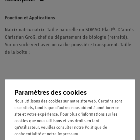
Fonction et Applications
Natrix natrix natrix. Taille naturelle en SOMSO-Plast®. D'après
Christian Groß, chef du département de biologie (retraité).
Sur un socle vert avec un cache-poussière transparent. Taille
de la boîte :
Livraison gratuite à partir de 300,- €.
Paramètres des cookies
Nous utilisons des cookies sur notre site web. Certains sont
essentiels, tandis que d'autres nous aident à améliorer ce
site et votre expérience. Pour plus d'informations sur les
cookies que nous utilisons et vos droits en tant
qu'utilisateur, veuillez consulter notre
Politique de
Nach oben
confidentialité
et notre
Impressum
.