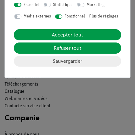
Essentiel
Statistique
Marketing
Légal
Média externes
Fonctionnel
Plus de réglages
Contact
Conditions générales de vente
Accepter tout
Déclaration de confidentialité
Refuser tout
Mentions légales
Service
Sauvergarder
Aperçu du service
Téléchargements
Catalogue
Webinaires et vidéos
Contacte service client
Companie
À propos de nous