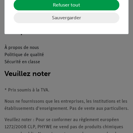
Refuser tout
Catalogue
Webinaires et vidéos
Sauvergarder
Contacte service client
Companie
À propos de nous
Politique de qualité
Sécurité en classe
Veuillez noter
* Prix soumis à la TVA.
Nous ne fournissons que les entreprises, les institutions et les
établissements d'enseignement. Pas de vente aux particuliers.
Veuillez noter : Pour se conformer au règlement européen
1272/2008 CLP, PHYWE ne vend pas de produits chimiques