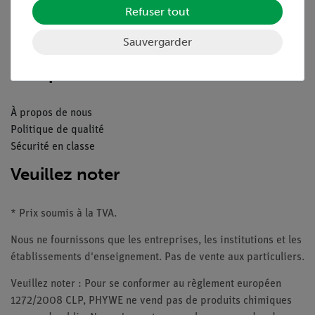
Refuser tout
Catalogue
Webinaires et vidéos
Sauvergarder
Contacte service client
Companie
À propos de nous
Politique de qualité
Sécurité en classe
Veuillez noter
* Prix soumis à la TVA.
Nous ne fournissons que les entreprises, les institutions et les
établissements d'enseignement. Pas de vente aux particuliers.
Veuillez noter : Pour se conformer au règlement européen
1272/2008 CLP, PHYWE ne vend pas de produits chimiques