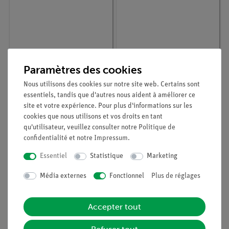
Paramètres des cookies
Article n° :
30047-E
Article n° :
30034-E
Acide butyrique 100 ml
Hydroxyde de baryum
Nous utilisons des cookies sur notre site web. Certains sont
500 g
essentiels, tandis que d'autres nous aident à améliorer ce
site et votre expérience. Pour plus d'informations sur les
cookies que nous utilisons et vos droits en tant
qu'utilisateur, veuillez consulter notre
Politique de
confidentialité
et notre
Impressum
.
Essentiel
Statistique
Marketing
Média externes
Fonctionnel
Plus de réglages
Accepter tout