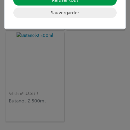
Refuser tout
Article n° :
31393-E
Article n° :
31142-E
Alcool isobutylique
Butanol-(1) 250 ml
Sauvergarder
1000 ml
Article n° :
48011-E
Butanol-2 500ml