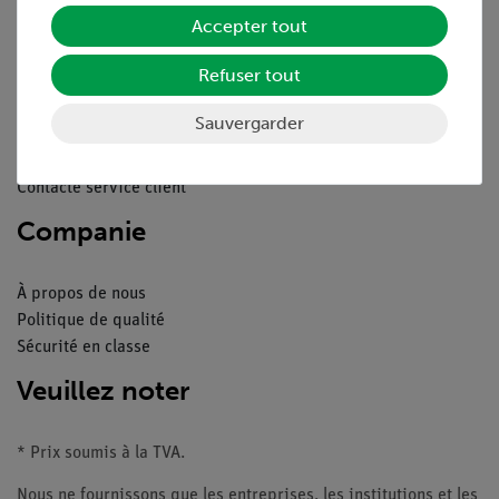
Service
Accepter tout
Refuser tout
Aperçu du service
Téléchargements
Sauvergarder
Catalogue
Webinaires et vidéos
Contacte service client
Companie
À propos de nous
Politique de qualité
Sécurité en classe
Veuillez noter
* Prix soumis à la TVA.
Nous ne fournissons que les entreprises, les institutions et les