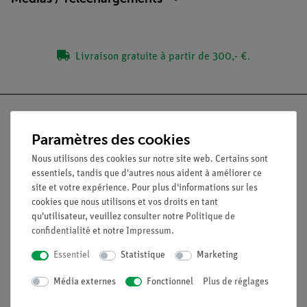
Livraison gratuite à partir de 300,- €.
Paramètres des cookies
Nach oben
Nous utilisons des cookies sur notre site web. Certains sont
essentiels, tandis que d'autres nous aident à améliorer ce
site et votre expérience. Pour plus d'informations sur les
Légal
cookies que nous utilisons et vos droits en tant
qu'utilisateur, veuillez consulter notre
Politique de
confidentialité
et notre
Impressum
.
Contact
Essentiel
Statistique
Marketing
Conditions générales de vente
Déclaration de confidentialité
Média externes
Fonctionnel
Plus de réglages
Mentions légales