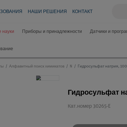
АЗОВАНИЯ
НАШИ РЕШЕНИЯ
КОНТАКТ
 науки
Приборы и принадлежности
Датчики и прогр
ование
ты
Алфавитный поиск химикатов
N
Гидросульфат натрия, 100
Гидросульфат на
Кат.номер 30265-E