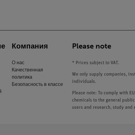
ие
Компания
Please note
О нас
* Prices subject to VAT.
Качественная
We only supply companies, insti
политика
individuals.
Безопасность в классе
й
Please note: To comply with E
chemicals to the general public
users and research, study and e