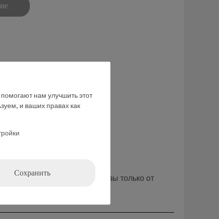
ние
е помогают нам улучшить этот
зуем, и ваших правах как
тройки
Сохранить
 публике. Мы принимаем заказы только от
вательных учреждений