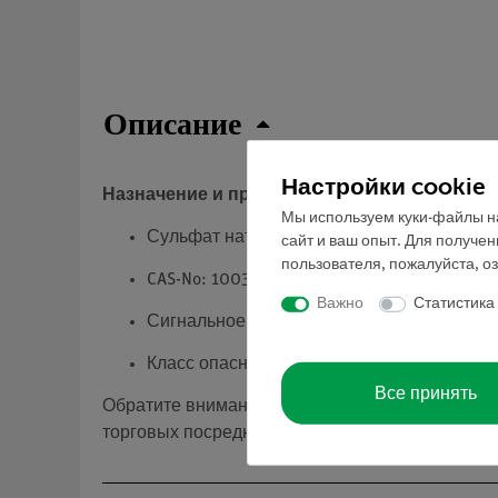
Описание
Настройки cookie
Назначение и применение
Мы используем куки-файлы на
Сульфат натрия гидроген
сайт и ваш опыт. Для получе
пользователя, пожалуйста, о
CAS-No: 10034-88-5
Важно
Статистика
Сигнальное слово: Опасность
Класс опасности: 3.3
Все принять
Обратите внимание: в соответствии с регламе
торговых посредников, профессиональных пол