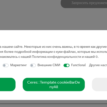
Запросить предложе
 нашем сайте. Некоторые из них очень важны, в то время как други
ния более подробной информации о куки-файлах, которые мы исполь
знакомьтесь с нашей
Политика конфиденциальности
и нашей
0
.
Маркетинг
Внешние СМИ
Functional
Другие нас
Ceres::Template.cookieBarDe
nyAll
нтом ЕС 1272/2008 CLP, PHYWE не продает химикаты широкой
ьзователей и научно-исследовательских, учебных и образо