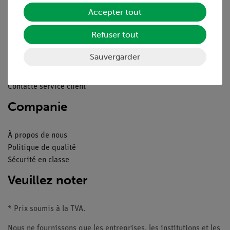
Service
Accepter tout
Refuser tout
Aperçu du service
Téléchargements
Sauvergarder
Catalogue
Webinaires et vidéos
Contacte service client
Companie
À propos de nous
Politique de qualité
Sécurité en classe
Veuillez noter
* Prix soumis à la TVA.
Nous ne fournissons que les entreprises, les institutions et les