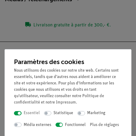
Livraison gratuite à partir de 300,- €.
Paramètres des cookies
Nach oben
Nous utilisons des cookies sur notre site web. Certains sont
essentiels, tandis que d'autres nous aident à améliorer ce
site et votre expérience. Pour plus d'informations sur les
Légal
cookies que nous utilisons et vos droits en tant
qu'utilisateur, veuillez consulter notre
Politique de
confidentialité
et notre
Impressum
.
Contact
Essentiel
Statistique
Marketing
Conditions générales de vente
Déclaration de confidentialité
Média externes
Fonctionnel
Plus de réglages
Mentions légales