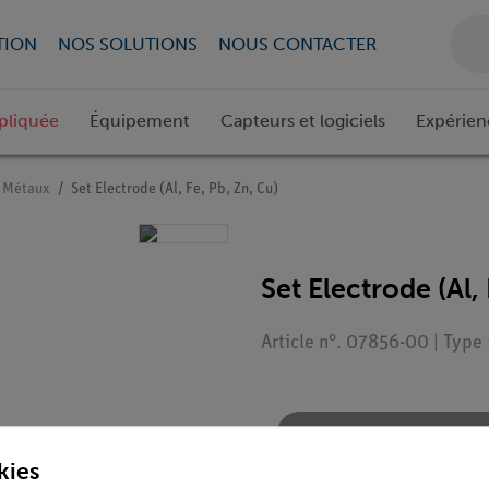
TION
NOS SOLUTIONS
NOUS CONTACTER
pliquée
Équipement
Capteurs et logiciels
Expérien
Métaux
Set Electrode (Al, Fe, Pb, Zn, Cu)
Set Electrode (Al, 
Article n°. 07856-00 | Type
Demander une off
kies