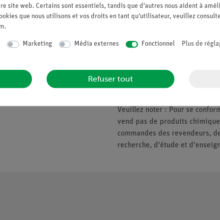
re site web. Certains sont essentiels, tandis que d'autres nous aident à améli
ookies que nous utilisons et vos droits en tant qu'utilisateur, veuillez consult
um
.
Companie
Veuillez noter
Marketing
Média externes
Fonctionnel
Plus de régla
À propos de nous
* Prix soumis à la TVA.
Politique de qualité
Refuser tout
Nous ne fournissons que les ent
Sécurité en classe
d'enseignement. Pas de vente a
Veuillez noter : Pour se conf
vend pas de produits chimiques
commandes des revendeurs, des 
recherche, d'étude et d'enseig