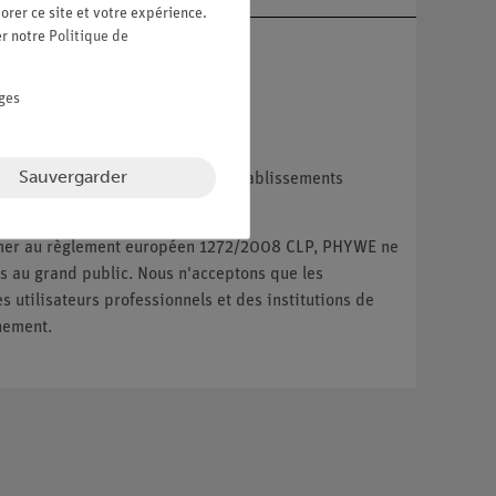
orer ce site et votre expérience.
er notre
Politique de
ges
Sauvergarder
reprises, les institutions et les établissements
ux particuliers.
ormer au règlement européen 1272/2008 CLP, PHYWE ne
 au grand public. Nous n'acceptons que les
utilisateurs professionnels et des institutions de
nement.