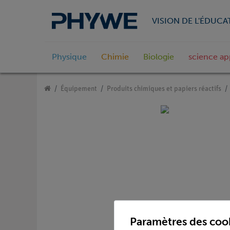
VISION DE L'ÉDUCA
Physique
Chimie
Biologie
science ap
Équipement
Produits chimiques et papiers réactifs
Paramètres des coo