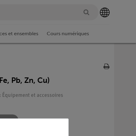
ces et ensembles
Cours numériques
Fe, Pb, Zn, Cu)
 : Équipement et accessoires
re