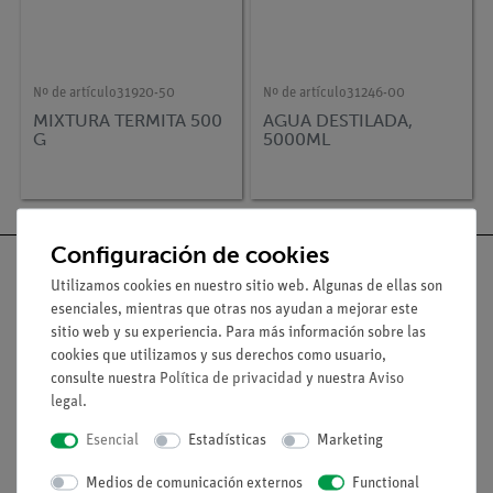
Nº de artículo
31920-50
Nº de artículo
31246-00
MIXTURA TERMITA 500
AGUA DESTILADA,
G
5000ML
Configuración de cookies
Utilizamos cookies en nuestro sitio web. Algunas de ellas son
esenciales, mientras que otras nos ayudan a mejorar este
sitio web y su experiencia. Para más información sobre las
Nach oben
cookies que utilizamos y sus derechos como usuario,
consulte nuestra
Política de privacidad
y nuestra
Aviso
legal
.
Aviso lega
Esencial
Estadísticas
Marketing
Contacto
Medios de comunicación externos
Functional