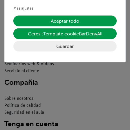
Condiciones comerciales generales
Más ajustes
Declaración de privacidad
Pie de imprenta
Aceptar todo
Servicio
Ceres::Template.cookieBarDenyAll
Resumen del servicio
Guardar
Descargas
Catálogos
Seminarios web & vídeos
Servicio al cliente
Compañía
Sobre nosotros
Política de calidad
Seguridad en el aula
Tenga en cuenta