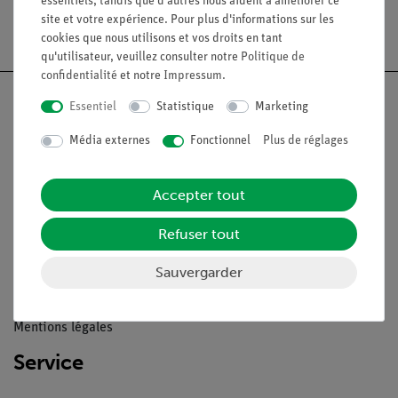
essentiels, tandis que d'autres nous aident à améliorer ce
site et votre expérience. Pour plus d'informations sur les
Livraison gratuite à partir de 300,- €.
cookies que nous utilisons et vos droits en tant
qu'utilisateur, veuillez consulter notre
Politique de
confidentialité
et notre
Impressum
.
Essentiel
Statistique
Marketing
Média externes
Fonctionnel
Plus de réglages
Nach oben
Accepter tout
Légal
Refuser tout
Contact
Sauvergarder
Conditions générales de vente
Déclaration de confidentialité
Mentions légales
Service