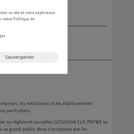
orer ce site et votre expérience.
er notre
Politique de
ges
Sauvergarder
reprises, les institutions et les établissements
ux particuliers.
ormer au règlement européen 1272/2008 CLP, PHYWE ne
 au grand public. Nous n'acceptons que les