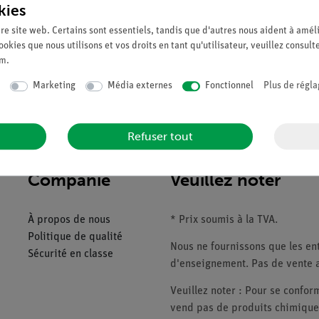
kies
re site web. Certains sont essentiels, tandis que d'autres nous aident à améli
ookies que nous utilisons et vos droits en tant qu'utilisateur, veuillez consult
um
.
Marketing
Média externes
Fonctionnel
Plus de régla
Refuser tout
Companie
Veuillez noter
À propos de nous
* Prix soumis à la TVA.
Politique de qualité
Nous ne fournissons que les ent
Sécurité en classe
d'enseignement. Pas de vente a
Veuillez noter : Pour se conf
vend pas de produits chimiques