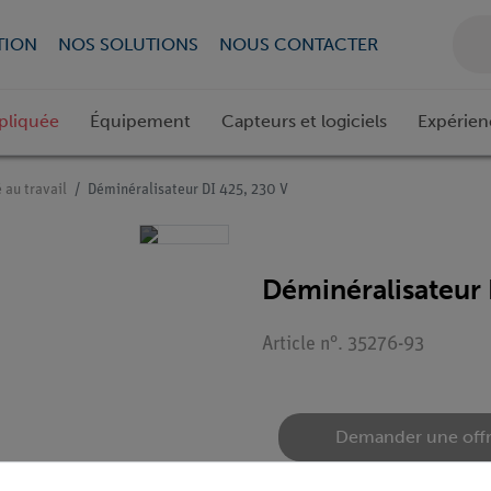
TION
NOS SOLUTIONS
NOUS CONTACTER
pliquée
Équipement
Capteurs et logiciels
Expérien
 au travail
Déminéralisateur DI 425, 230 V
Déminéralisateur 
Article n°. 35276-93
Demander une off