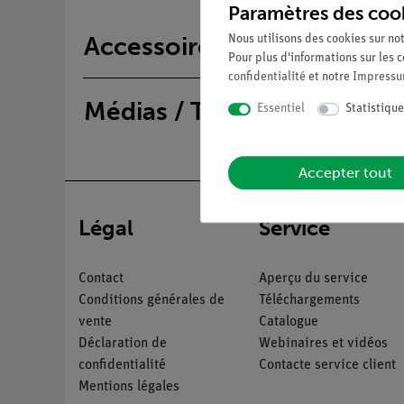
Paramètres des coo
Accessoires
Nous utilisons des cookies sur not
Pour plus d'informations sur les c
confidentialité
et notre
Impress
Médias / Téléchargements
Essentiel
Statistique
Accepter tout
Légal
Service
Contact
Aperçu du service
Conditions générales de
Téléchargements
vente
Catalogue
Déclaration de
Webinaires et vidéos
confidentialité
Contacte service client
Mentions légales