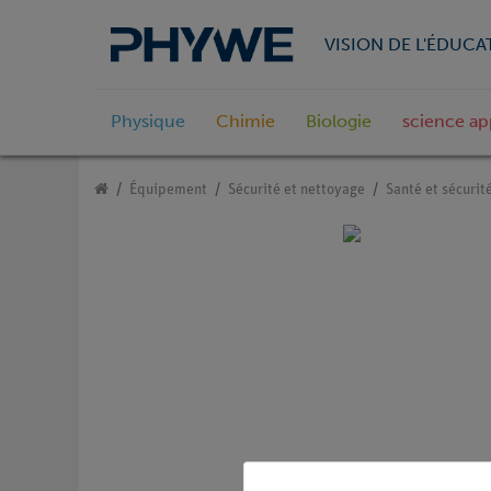
VISION DE L'ÉDUCA
Physique
Chimie
Biologie
science ap
Équipement
Sécurité et nettoyage
Santé et sécurité