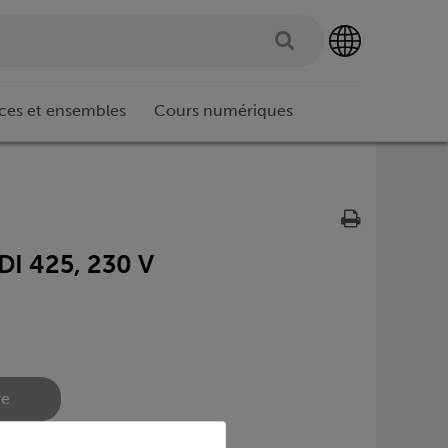
ces et ensembles
Cours numériques
DI 425, 230 V
re