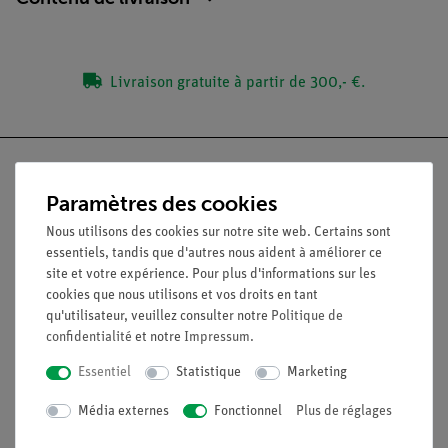
Livraison gratuite à partir de 300,- €.
Paramètres des cookies
Nach oben
Nous utilisons des cookies sur notre site web. Certains sont
essentiels, tandis que d'autres nous aident à améliorer ce
site et votre expérience. Pour plus d'informations sur les
Légal
cookies que nous utilisons et vos droits en tant
qu'utilisateur, veuillez consulter notre
Politique de
confidentialité
et notre
Impressum
.
Contact
Essentiel
Statistique
Marketing
Conditions générales de vente
Déclaration de confidentialité
Média externes
Fonctionnel
Plus de réglages
Mentions légales