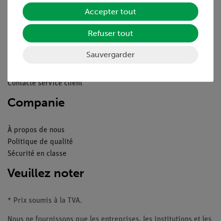
Service
Accepter tout
Refuser tout
Aperçu du service
Téléchargements
Sauvergarder
Catalogue
Webinaires et vidéos
Contacte service client
Companie
À propos de nous
Politique de qualité
Sécurité en classe
Veuillez noter
* Prix soumis à la TVA.
Nous ne fournissons que les entreprises, les institutions et les