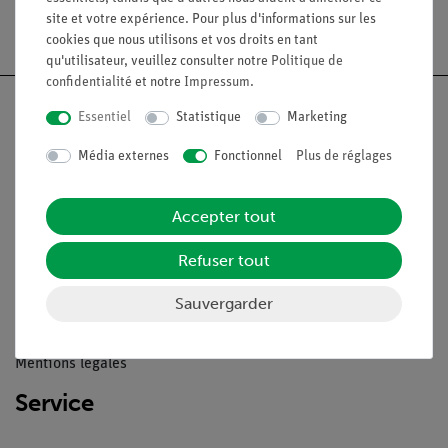
site et votre expérience. Pour plus d'informations sur les
Livraison gratuite à partir de 300,- €.
cookies que nous utilisons et vos droits en tant
qu'utilisateur, veuillez consulter notre
Politique de
confidentialité
et notre
Impressum
.
Essentiel
Statistique
Marketing
Média externes
Fonctionnel
Plus de réglages
Nach oben
Accepter tout
Légal
Refuser tout
Contact
Sauvergarder
Conditions générales de vente
Déclaration de confidentialité
Mentions légales
Service