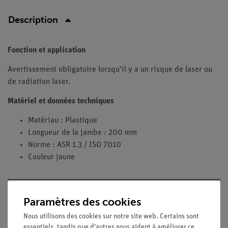
Description
Fonction et application
Avertissement obligatoire lorsqu'il y a un risque de laser ou
de radiation laser.
Matériel et données techniques
Matériau : Plastique
Longueur de la jambe : 200 mm
Norme : ASR 1.3 / ISO 7010
Couleur jaune
Accessoires
Paramètres des cookies
Nous utilisons des cookies sur notre site web. Certains sont
essentiels, tandis que d'autres nous aident à améliorer ce