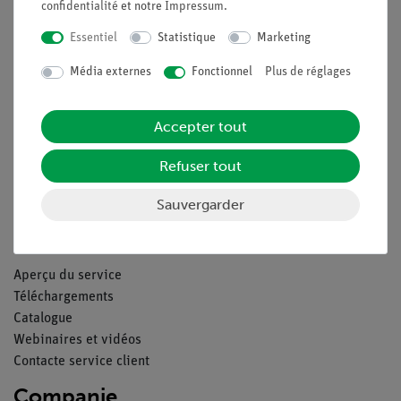
confidentialité
et notre
Impressum
.
Nach oben
Essentiel
Statistique
Marketing
Légal
Média externes
Fonctionnel
Plus de réglages
Accepter tout
Contact
Conditions générales de vente
Refuser tout
Déclaration de confidentialité
Mentions légales
Sauvergarder
Service
Aperçu du service
Téléchargements
Catalogue
Webinaires et vidéos
Contacte service client
Companie