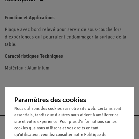
Fonction et Applications
Plaque avec bord relevé pour servir de sous-couche lors
d'expériences qui pourraient endommager la surface de la
table.
Caractéristiques Techniques
Matériau : Aluminium
Paramètres des cookies
Livraison gratuite à partir de 300,- €.
Nous utilisons des cookies sur notre site web. Certains sont
essentiels, tandis que d'autres nous aident à améliorer ce
site et votre expérience. Pour plus d'informations sur les
cookies que nous utilisons et vos droits en tant
qu'utilisateur, veuillez consulter notre
Politique de