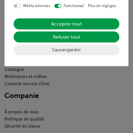
Contact
Média externes
Fonctionnel
Plus de réglages
Conditions générales de vente
Déclaration de confidentialité
Accepter tout
Mentions légales
Refuser tout
Service
Sauvergarder
Aperçu du service
Téléchargements
Catalogue
Webinaires et vidéos
Contacte service client
Companie
À propos de nous
Politique de qualité
Sécurité en classe