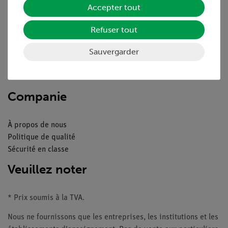
Accepter tout
Aperçu du service
Refuser tout
Téléchargements
Sauvergarder
Catalogue
Webinaires et vidéos
Contacte service client
Companie
À propos de nous
Politique de qualité
Sécurité en classe
Veuillez noter
* Prix soumis à la TVA.
Nous ne fournissons que les entreprises, les institutions et les