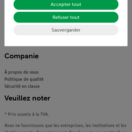
Accepter tout
Aperçu du service
Refuser tout
Téléchargements
Sauvergarder
Catalogue
Webinaires et vidéos
Contacte service client
Companie
À propos de nous
Politique de qualité
Sécurité en classe
Veuillez noter
* Prix soumis à la TVA.
Nous ne fournissons que les entreprises, les institutions et les