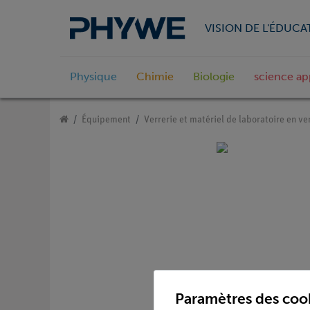
VISION DE L'ÉDUCA
Physique
Chimie
Biologie
science ap
Équipement
Verrerie et matériel de laboratoire en ve
Paramètres des coo