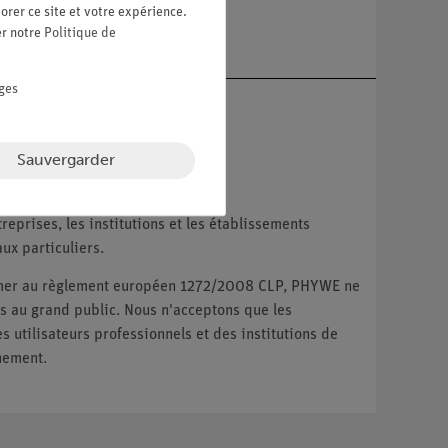
re
orer ce site et votre expérience.
er notre
Politique de
ges
Sauvergarder
reprises, les institutions et les établissements
ux particuliers.
ormer au règlement européen 1272/2008 CLP, PHYWE ne
 au grand public. Nous n'acceptons que les
utilisateurs professionnels et des institutions de
nement.