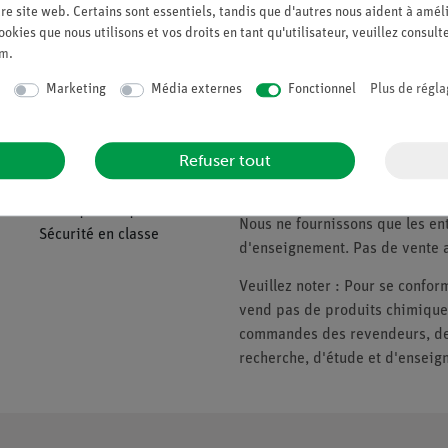
Demander une off
re site web. Certains sont essentiels, tandis que d'autres nous aident à améli
ookies que nous utilisons et vos droits en tant qu'utilisateur, veuillez consult
um
.
Marketing
Média externes
Fonctionnel
Plus de régla
Companie
Veuillez noter
Refuser tout
À propos de nous
* Prix soumis à la TVA.
Politique de qualité
Nous ne fournissons que les ent
Sécurité en classe
d'enseignement. Pas de vente a
Veuillez noter : Pour se conf
vend pas de produits chimiques
commandes des revendeurs, des 
recherche, d'étude et d'enseig