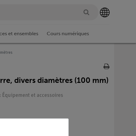
ces et ensembles
Cours numériques
iamètres
erre, divers diamètres (100 mm)
 : Équipement et accessoires