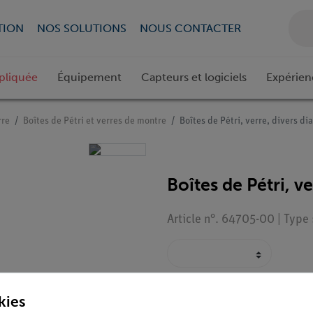
TION
NOS SOLUTIONS
NOUS CONTACTER
pliquée
Équipement
Capteurs et logiciels
Expérien
rre
Boîtes de Pétri et verres de montre
Boîtes de Pétri, verre, divers d
Boîtes de Pétri, v
Article n°. 64705-00 | Type
kies