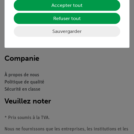
Service
Accepter tout
Refuser tout
Aperçu du service
Téléchargements
Sauvergarder
Catalogue
Webinaires et vidéos
Contacte service client
Companie
À propos de nous
Politique de qualité
Sécurité en classe
Veuillez noter
* Prix soumis à la TVA.
Nous ne fournissons que les entreprises, les institutions et les