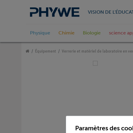
VISION DE L'ÉDUCA
Physique
Chimie
Biologie
science ap
Équipement
Verrerie et matériel de laboratoire en ve
Paramètres des coo