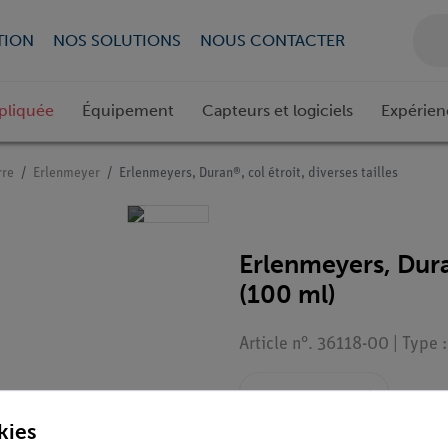
TION
NOS SOLUTIONS
NOUS CONTACTER
pliquée
Équipement
Capteurs et logiciels
Expérien
rre
Erlenmeyer
Erlenmeyers, Duran®, col étroit, diverses tailles
Erlenmeyers, Duran
(100 ml)
Article n°. 36118-00 | Type
kies