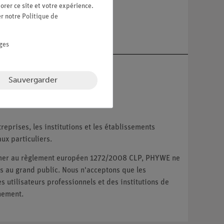
orer ce site et votre expérience.
er notre
Politique de
re
ges
Sauvergarder
reprises, les institutions et les établissements
ux particuliers.
ormer au règlement européen 1272/2008 CLP, PHYWE ne
 au grand public. Nous n'acceptons que les
utilisateurs professionnels et des institutions de
nement.