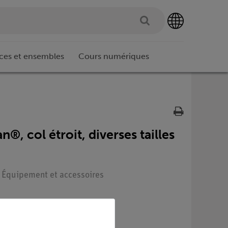
ces et ensembles
Cours numériques
®, col étroit, diverses tailles
 : Équipement et accessoires