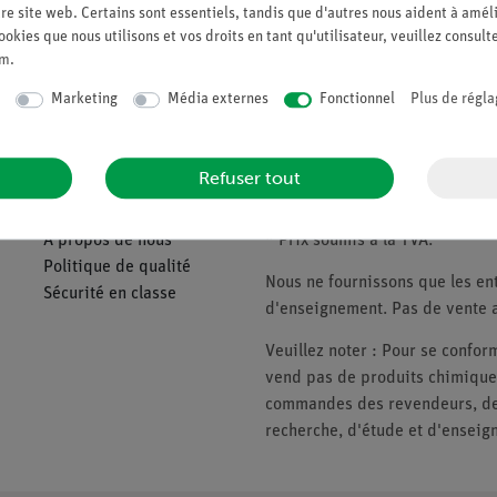
re site web. Certains sont essentiels, tandis que d'autres nous aident à améli
ookies que nous utilisons et vos droits en tant qu'utilisateur, veuillez consult
Demander une off
um
.
Marketing
Média externes
Fonctionnel
Plus de régla
Companie
Veuillez noter
Refuser tout
À propos de nous
* Prix soumis à la TVA.
Politique de qualité
Nous ne fournissons que les ent
Sécurité en classe
d'enseignement. Pas de vente a
Veuillez noter : Pour se conf
vend pas de produits chimiques
commandes des revendeurs, des 
recherche, d'étude et d'enseig