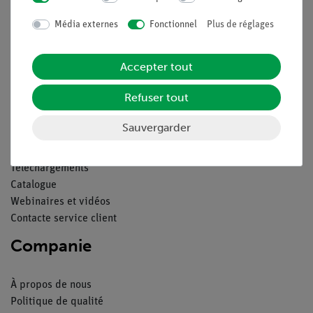
Média externes
Fonctionnel
Plus de réglages
Contact
Conditions générales de vente
Accepter tout
Déclaration de confidentialité
Mentions légales
Refuser tout
Service
Sauvergarder
Aperçu du service
Téléchargements
Catalogue
Webinaires et vidéos
Contacte service client
Companie
À propos de nous
Politique de qualité