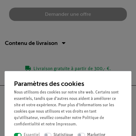
Demander une offre
Contenu de livraison
Livraison gratuite à partir de 300,- €.
Paramètres des cookies
Nous utilisons des cookies sur notre site web. Certains sont
essentiels, tandis que d'autres nous aident à améliorer ce
site et votre expérience. Pour plus d'informations sur les
cookies que nous utilisons et vos droits en tant
Nach oben
qu'utilisateur, veuillez consulter notre
Politique de
confidentialité
et notre
Impressum
.
Légal
Essentiel
Statistique
Marketing