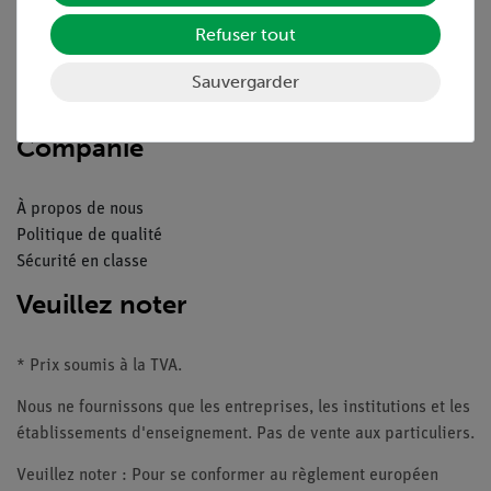
Aperçu du service
Téléchargements
Refuser tout
Catalogue
Webinaires et vidéos
Sauvergarder
Contacte service client
Companie
À propos de nous
Politique de qualité
Sécurité en classe
Veuillez noter
* Prix soumis à la TVA.
Nous ne fournissons que les entreprises, les institutions et les
établissements d'enseignement. Pas de vente aux particuliers.
Veuillez noter : Pour se conformer au règlement européen