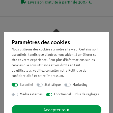
Livraison gratuite à partir de 300,- €.
Nach oben
Paramètres des cookies
Nous utilisons des cookies sur notre site web. Certains sont
essentiels, tandis que d'autres nous aident à améliorer ce
Légal
site et votre expérience. Pour plus d'informations sur les
cookies que nous utilisons et vos droits en tant
qu'utilisateur, veuillez consulter notre
Politique de
Contact
confidentialité
et notre
Impressum
.
Conditions générales de vente
Déclaration de confidentialité
Essentiel
Statistique
Marketing
Mentions légales
Média externes
Fonctionnel
Plus de réglages
Service
Accepter tout