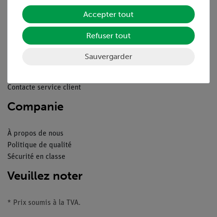
Service
Accepter tout
Refuser tout
Aperçu du service
Téléchargements
Sauvergarder
Catalogue
Webinaires et vidéos
Contacte service client
Companie
À propos de nous
Politique de qualité
Sécurité en classe
Veuillez noter
* Prix soumis à la TVA.