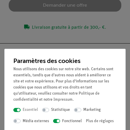
Demander une offre
Livraison gratuite à partir de 300,- €.
Paramètres des cookies
Nous utilisons des cookies sur notre site web. Certains sont
Nach oben
essentiels, tandis que d'autres nous aident à améliorer ce
site et votre expérience. Pour plus d'informations sur les
cookies que nous utilisons et vos droits en tant
Légal
qu'utilisateur, veuillez consulter notre
Politique de
confidentialité
et notre
Impressum
.
Contact
Essentiel
Statistique
Marketing
Conditions générales de vente
Déclaration de confidentialité
Média externes
Fonctionnel
Plus de réglages
Mentions légales