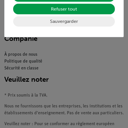
Aperçu du service
Téléchargements
Refuser tout
Catalogue
Webinaires et vidéos
Sauvergarder
Contacte service client
Companie
À propos de nous
Politique de qualité
Sécurité en classe
Veuillez noter
* Prix soumis à la TVA.
Nous ne fournissons que les entreprises, les institutions et les
établissements d'enseignement. Pas de vente aux particuliers.
Veuillez noter : Pour se conformer au règlement européen