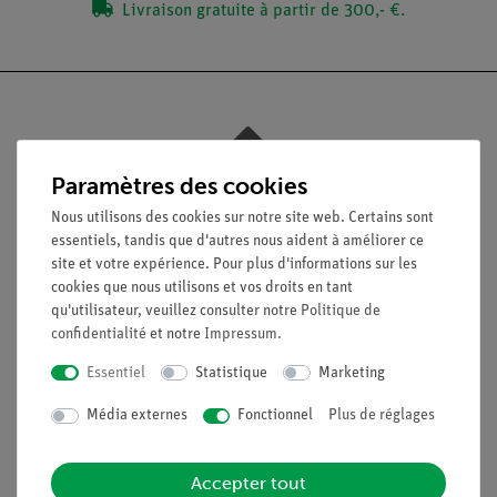
Livraison gratuite à partir de 300,- €.
Nach oben
Paramètres des cookies
Nous utilisons des cookies sur notre site web. Certains sont
essentiels, tandis que d'autres nous aident à améliorer ce
Légal
site et votre expérience. Pour plus d'informations sur les
cookies que nous utilisons et vos droits en tant
qu'utilisateur, veuillez consulter notre
Politique de
Contact
confidentialité
et notre
Impressum
.
Conditions générales de vente
Déclaration de confidentialité
Essentiel
Statistique
Marketing
Mentions légales
Média externes
Fonctionnel
Plus de réglages
Service
Accepter tout