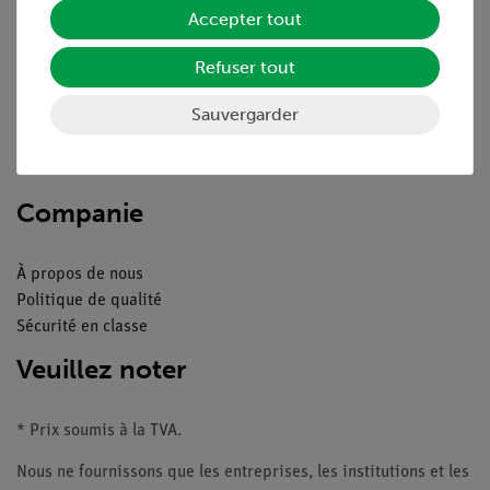
Service
Accepter tout
Refuser tout
Aperçu du service
Téléchargements
Sauvergarder
Catalogue
Webinaires et vidéos
Contacte service client
Companie
À propos de nous
Politique de qualité
Sécurité en classe
Veuillez noter
* Prix soumis à la TVA.
Nous ne fournissons que les entreprises, les institutions et les