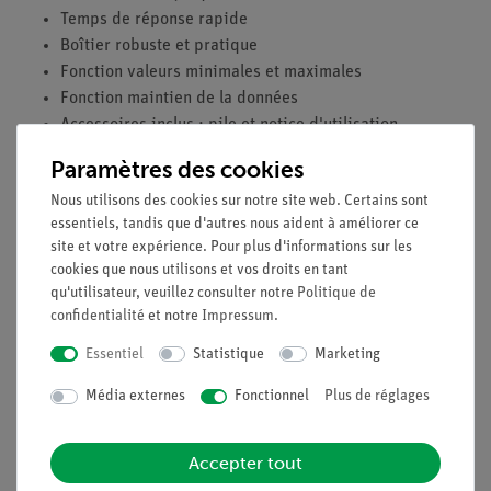
Temps de réponse rapide
Boîtier robuste et pratique
Fonction valeurs minimales et maximales
Fonction maintien de la données
Accessoires inclus : pile et notice d'utilisation
Paramètres des cookies
Caractéristiques Techniques
Nous utilisons des cookies sur notre site web. Certains sont
Plage de mesure : 0 - 200.000 Lux
essentiels, tandis que d'autres nous aident à améliorer ce
Résolution : 1 Lux
site et votre expérience. Pour plus d'informations sur les
Précision : ± 4 %
cookies que nous utilisons et vos droits en tant
Taux d'échantillonnage : 1,5 1/s
qu'utilisateur, veuillez consulter notre
Politique de
Alimentation : pile 9 V
confidentialité
et notre
Impressum
.
Dimensions (LxHxP) : 55 x 140 x 30 mm
Essentiel
Statistique
Marketing
Poids : 120 g
Média externes
Fonctionnel
Plus de réglages
Accepter tout
Livraison gratuite à partir de 300,- €.