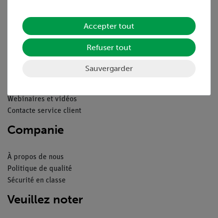
Déclaration de confidentialité
Mentions légales
Accepter tout
Service
Refuser tout
Aperçu du service
Sauvergarder
Téléchargements
Catalogue
Webinaires et vidéos
Contacte service client
Companie
À propos de nous
Politique de qualité
Sécurité en classe
Veuillez noter