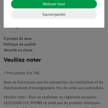
Refuser tout
Catalogue
Webinaires et vidéos
Sauvergarder
Contacte service client
Companie
À propos de nous
Politique de qualité
Sécurité en classe
Veuillez noter
* Prix soumis à la TVA.
Nous ne fournissons que les entreprises, les institutions et les
établissements d'enseignement. Pas de vente aux particuliers.
Veuillez noter : Pour se conformer au règlement européen
1272/2008 CLP, PHYWE ne vend pas de produits chimiques