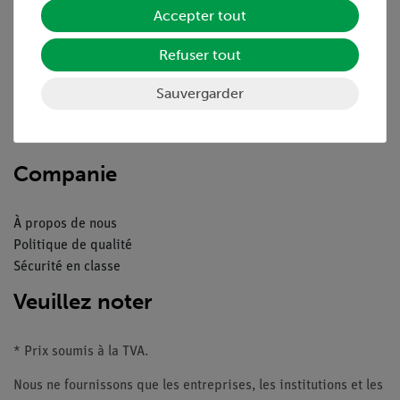
Service
Accepter tout
Refuser tout
Aperçu du service
Téléchargements
Sauvergarder
Catalogue
Webinaires et vidéos
Contacte service client
Companie
À propos de nous
Politique de qualité
Sécurité en classe
Veuillez noter
* Prix soumis à la TVA.
Nous ne fournissons que les entreprises, les institutions et les