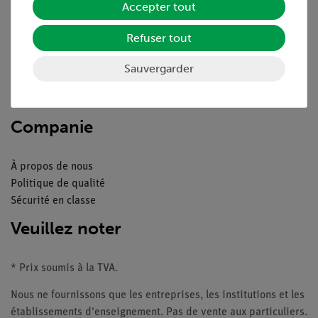
Accepter tout
Aperçu du service
Refuser tout
Téléchargements
Catalogue
Sauvergarder
Webinaires et vidéos
Contacte service client
Companie
À propos de nous
Politique de qualité
Sécurité en classe
Veuillez noter
* Prix soumis à la TVA.
Nous ne fournissons que les entreprises, les institutions et les
établissements d'enseignement. Pas de vente aux particuliers.